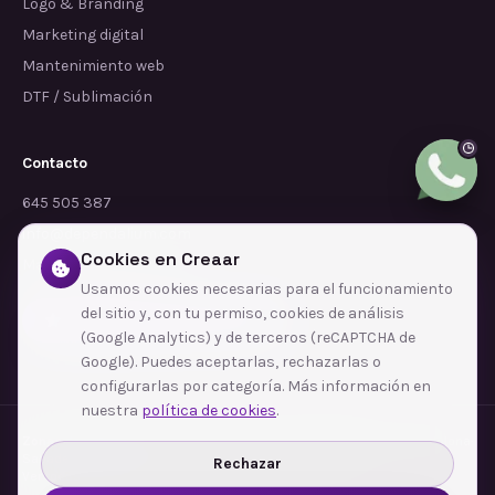
Logo & Branding
Marketing digital
Mantenimiento web
DTF / Sublimación
Contacto
645 505 387
info@dependalium.com
Cookies en Creaar
Mataró
(
Barcelona
)
Usamos cookies necesarias para el funcionamiento
del sitio y, con tu permiso, cookies de análisis
Déjanos tu reseña en Google
(Google Analytics) y de terceros (reCAPTCHA de
Google). Puedes aceptarlas, rechazarlas o
configurarlas por categoría. Más información en
nuestra
política de cookies
.
Zonas de cobertura
·
Barcelona
·
L'Hospitalet de Llobregat
·
Terrassa
·
Badalona
·
Sabadell
·
Tarragona
·
Mataró
·
Santa Coloma de Gramenet
·
Rechazar
Ver todas las zonas →