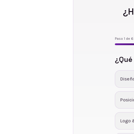
¿H
Paso
1
de
6
¿Qué
Diseñ
Posic
Logo 