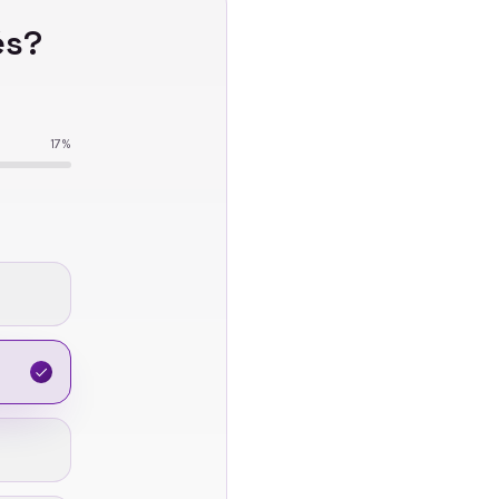
és
?
17
%