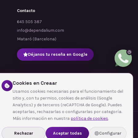
Contacto
645 505 387
info@dependalium.com
Mataró
(
Barcelona
)
Déjanos tu reseña en Google
Cookies en Creaar
Usamos cookies necesarias para el funcionamiento del
sitio y, con tu permiso, cookies de análisis (Google
Analytics) y de terceros (reCAPTCHA de Google). Puedes
aceptarlas, rechazarlas o configurarlas por categoría.
Más información en nuestra
política de cookies
.
Rechazar
Aceptar todas
Configurar