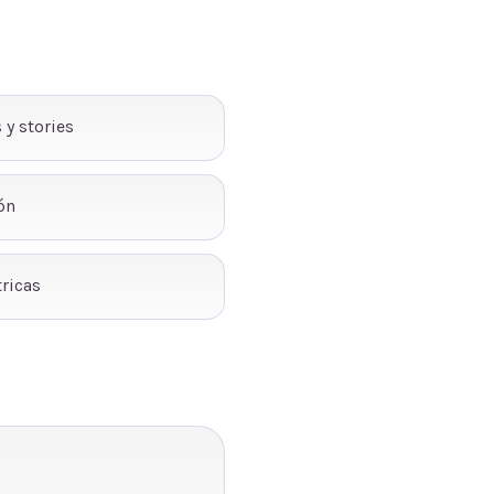
 y stories
ón
ricas