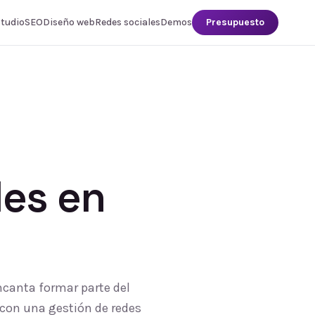
studio
SEO
Diseño web
Redes sociales
Demos
Presupuesto
les
en
ncanta formar parte del
 con una gestión de redes