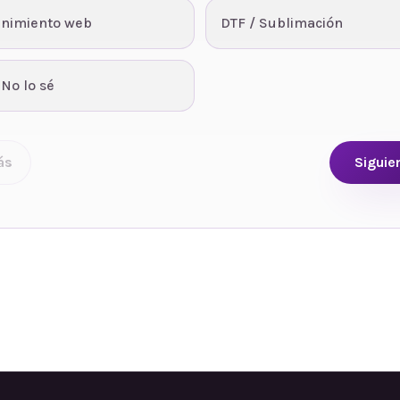
nimiento web
DTF / Sublimación
 No lo sé
ás
Siguie