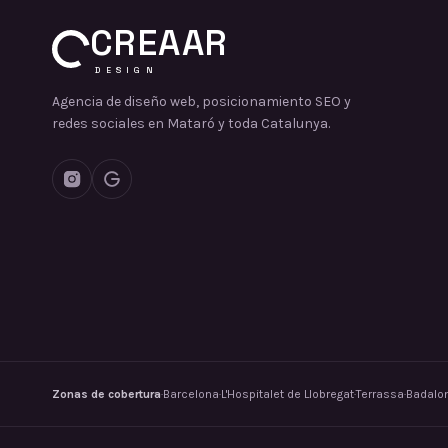
CREAAR
DESIGN
Agencia de diseño web, posicionamiento SEO y
redes sociales en Mataró y toda Catalunya.
Zonas de cobertura
·
Barcelona
·
L'Hospitalet de Llobregat
·
Terrassa
·
Badalo