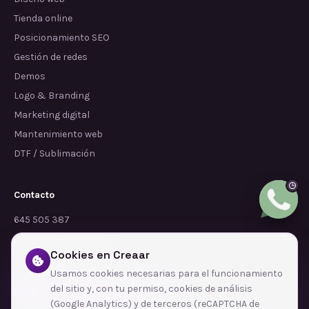
Tienda online
Posicionamiento SEO
Gestión de redes
Demos
Logo & Branding
Marketing digital
Mantenimiento web
DTF / Sublimación
Contacto
645 505 387
info@dependalium.com
Cookies en Creaar
Mataró
(
Barcelona
)
Usamos cookies necesarias para el funcionamiento
del sitio y, con tu permiso, cookies de análisis
Déjanos tu reseña en Google
(Google Analytics) y de terceros (reCAPTCHA de