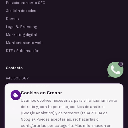
Posicionamiento SEO
Gestión de redes
Demos
Logo & Branding
Marketing digital
Mantenimiento web
DTF / Sublimación
Contacto
645 505 387
info@dependalium.com
Cookies en Creaar
Mataró
(
Barcelona
)
Usamos cookies necesarias para el funcionamiento
del sitio y, con tu permiso, cookies de análisis
Déjanos tu reseña en Google
(Google Analytics) y de terceros (reCAPTCHA de
Google). Puedes aceptarlas, rechazarlas o
configurarlas por categoría. Más información en