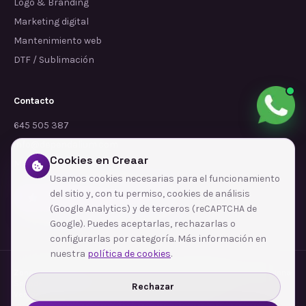
Logo & Branding
Marketing digital
Mantenimiento web
DTF / Sublimación
Contacto
645 505 387
info@dependalium.com
Cookies en Creaar
Mataró
(
Barcelona
)
Usamos cookies necesarias para el funcionamiento
del sitio y, con tu permiso, cookies de análisis
Déjanos tu reseña en Google
(Google Analytics) y de terceros (reCAPTCHA de
Google). Puedes aceptarlas, rechazarlas o
configurarlas por categoría. Más información en
nuestra
política de cookies
.
Zonas de cobertura
·
Barcelona
·
L'Hospitalet de Llobregat
·
Terrassa
·
Badalona
·
Sabadell
·
Tarragona
·
Mataró
·
Santa Coloma de Gramenet
·
Rechazar
Ver todas las zonas →