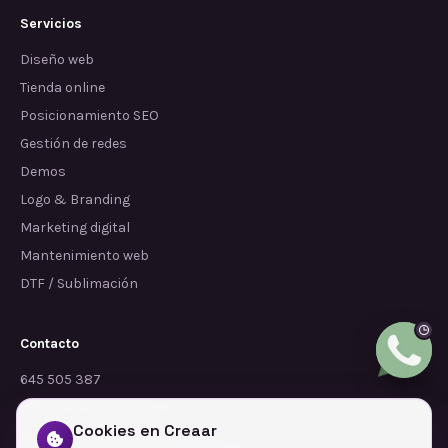
Servicios
Diseño web
Tienda online
Posicionamiento SEO
Gestión de redes
Demos
Logo & Branding
Marketing digital
Mantenimiento web
DTF / Sublimación
Contacto
645 505 387
info@dependalium.com
Cookies en Creaar
Mataró
(
Barcelona
)