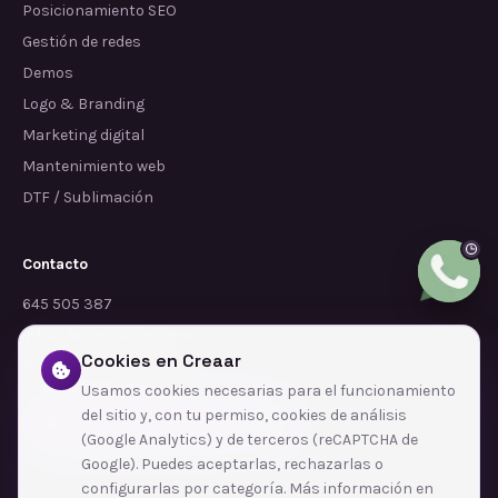
Posicionamiento SEO
Gestión de redes
Demos
Logo & Branding
Marketing digital
Mantenimiento web
DTF / Sublimación
Contacto
645 505 387
info@dependalium.com
Cookies en Creaar
Mataró
(
Barcelona
)
Usamos cookies necesarias para el funcionamiento
del sitio y, con tu permiso, cookies de análisis
Déjanos tu reseña en Google
(Google Analytics) y de terceros (reCAPTCHA de
Google). Puedes aceptarlas, rechazarlas o
configurarlas por categoría. Más información en