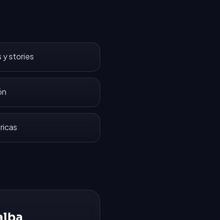
 y stories
ón
ricas
alba