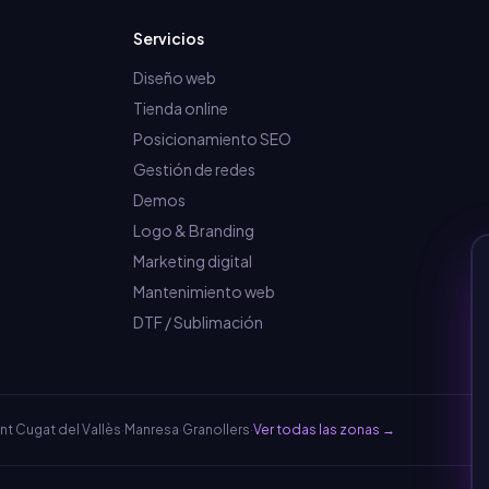
Servicios
Diseño web
Tienda online
Posicionamiento SEO
Gestión de redes
Demos
Logo & Branding
Marketing digital
Mantenimiento web
DTF / Sublimación
nt Cugat del Vallès
·
Manresa
·
Granollers
·
Ver todas las zonas →