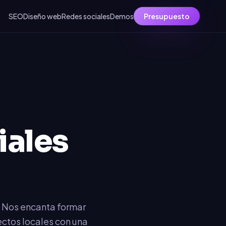
SEO
Diseño web
Redes sociales
Demos
Presupuesto
iales
. Nos encanta formar
ectos locales con una