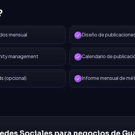
?
idos mensual
Diseño de publicaciones
nity management
Calendario de publicaci
 (opcional)
Informe mensual de mét
edes Sociales
para negocios de
Gu