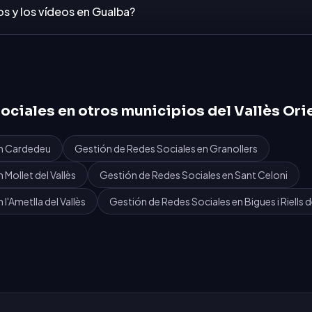
os y los vídeos en Gualba?
ociales
en otros municipios del
Vallès Ori
n
Cardedeu
Gestión de Redes Sociales
en
Granollers
n
Mollet del Vallès
Gestión de Redes Sociales
en
Sant Celoni
n
l'Ametlla del Vallès
Gestión de Redes Sociales
en
Bigues i Riells d