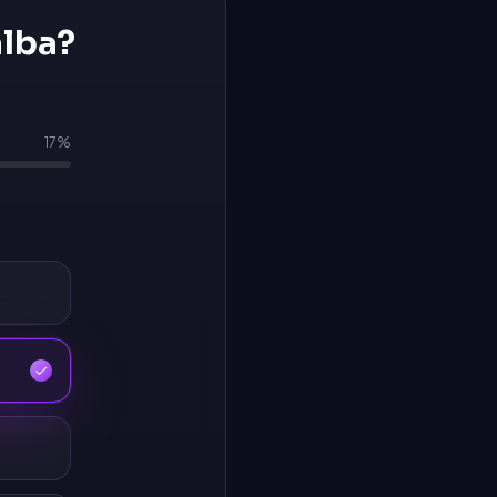
lba
?
17
%