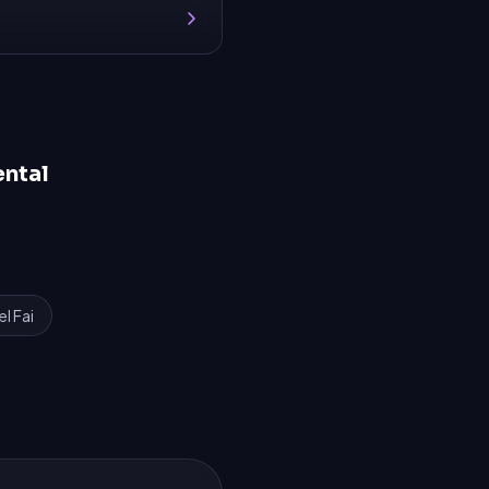
ental
el Fai