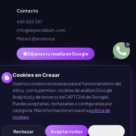
Contacto
645 505 387
info@dependalium.com
Mataró
(
Barcelona
)
Déjanos tu reseña en Google
Cookies en Creaar
Usamos cookies necesarias para el funcionamiento del
sitio y, con tu permiso, cookies de análisis (Google
Analytics) y de terceros (reCAPTCHA de Google).
Puedes aceptarlas, rechazarlas o configurarlas por
categoría. Más información en nuestra
política de
cookies
.
Rechazar
Aceptar todas
Configurar