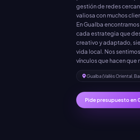
gestión de redes cercan
valiosa con muchos clien
En Gualba encontramos u
cada estrategia que des
creativo y adaptado, si
vida local. Nos sentimos
vínculos que hacen que 
Gualba
(
Vallès Oriental
,
Ba
Pide presupuesto en