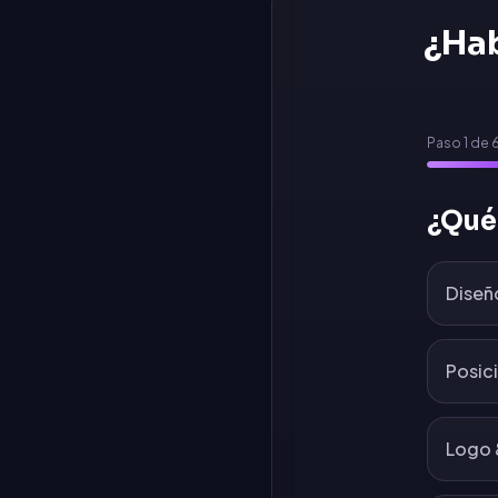
¿Ha
Paso
1
de
¿Qué
Diseñ
Posic
Logo 