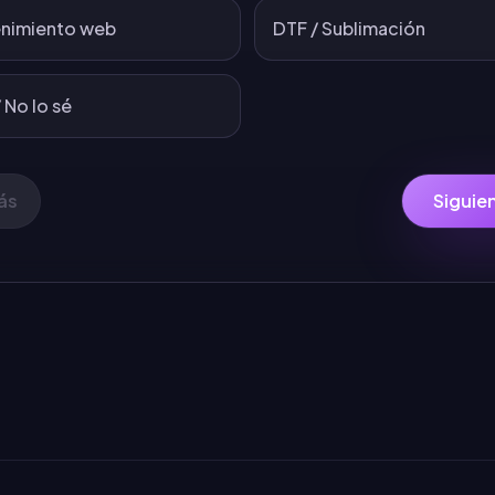
nimiento web
DTF / Sublimación
 No lo sé
ás
Siguie