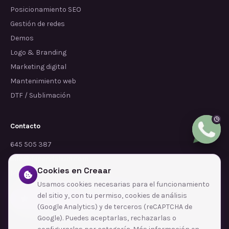
Posicionamiento SEO
Gestión de redes
Demos
Logo & Branding
Marketing digital
Mantenimiento web
DTF / Sublimación
Contacto
645 505 387
info@dependalium.com
Cookies en Creaar
Mataró
(
Barcelona
)
Usamos cookies necesarias para el funcionamiento
del sitio y, con tu permiso, cookies de análisis
Déjanos tu reseña en Google
(Google Analytics) y de terceros (reCAPTCHA de
Google). Puedes aceptarlas, rechazarlas o