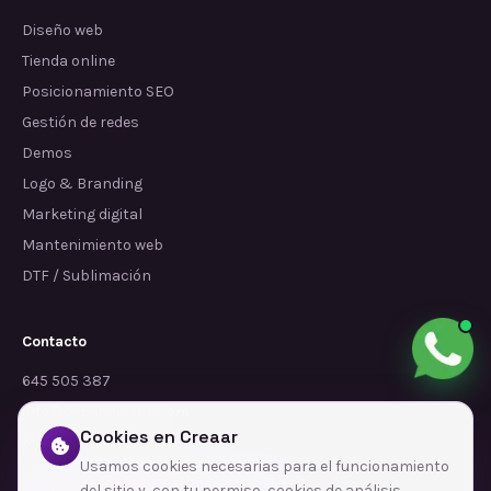
Diseño web
Tienda online
Posicionamiento SEO
Gestión de redes
Demos
Logo & Branding
Marketing digital
Mantenimiento web
DTF / Sublimación
Contacto
645 505 387
info@dependalium.com
Cookies en Creaar
Mataró
(
Barcelona
)
Usamos cookies necesarias para el funcionamiento
del sitio y, con tu permiso, cookies de análisis