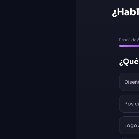
¿Habl
Paso
1
de
¿Qué
Diseñ
Posic
Logo 