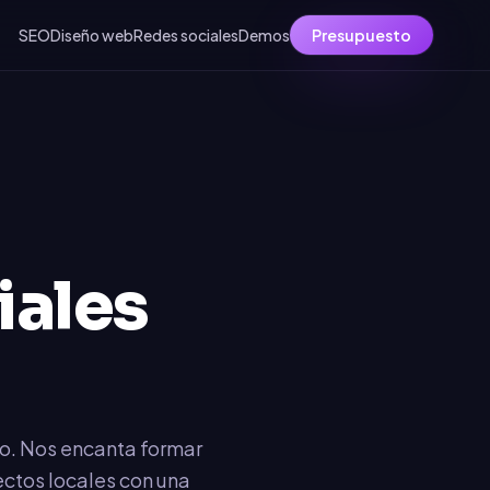
SEO
Diseño web
Redes sociales
Demos
Presupuesto
iales
po. Nos encanta formar
ectos locales con una