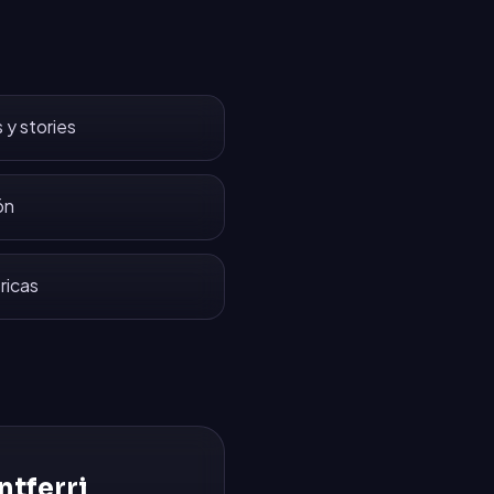
 y stories
ón
ricas
tferri