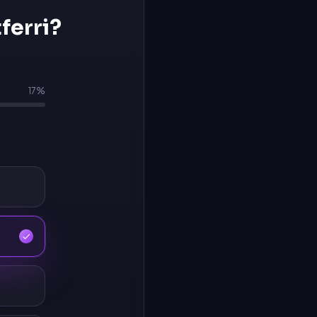
ferri
?
17
%