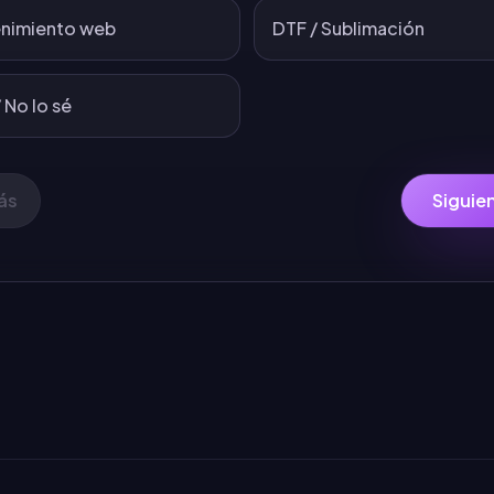
nimiento web
DTF / Sublimación
 No lo sé
ás
Siguie