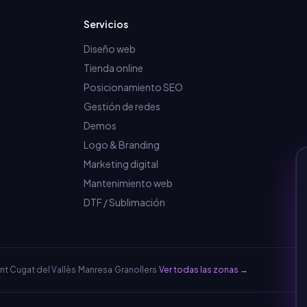
Servicios
Diseño web
Tienda online
Posicionamiento SEO
Gestión de redes
Demos
Logo & Branding
Marketing digital
Mantenimiento web
DTF / Sublimación
nt Cugat del Vallès
·
Manresa
·
Granollers
·
Ver todas las zonas →