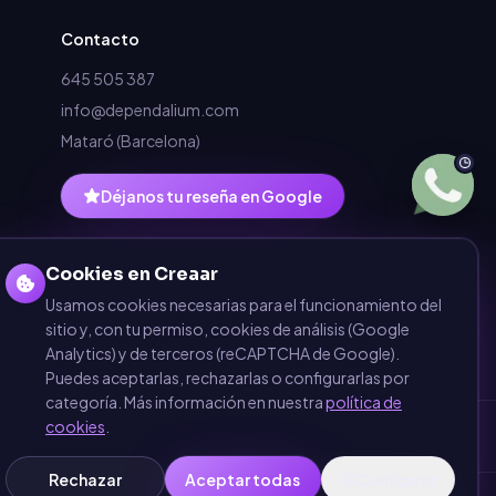
Contacto
645 505 387
info@dependalium.com
Mataró
(
Barcelona
)
Déjanos tu reseña en Google
Cookies en Creaar
Usamos cookies necesarias para el funcionamiento del
sitio y, con tu permiso, cookies de análisis (Google
Analytics) y de terceros (reCAPTCHA de Google).
Puedes aceptarlas, rechazarlas o configurarlas por
categoría. Más información en nuestra
política de
cookies
.
Rechazar
Aceptar todas
Configurar