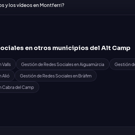
s y los vídeos en Montferri?
ociales
en otros municipios del
Alt Camp
n
Valls
Gestión de Redes Sociales
en
Aiguamúrcia
Gestión d
n
Alió
Gestión de Redes Sociales
en
Bràfim
n
Cabra del Camp