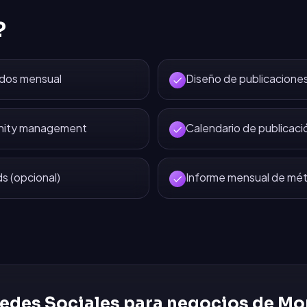
?
idos mensual
Diseño de publicaciones
nity management
Calendario de publicaci
 (opcional)
Informe mensual de mét
edes Sociales
para negocios de
Mon