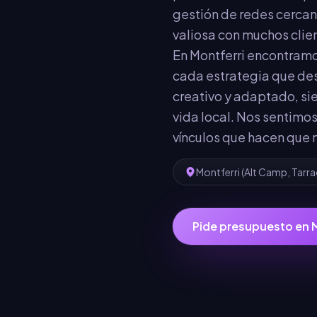
gestión de redes cercan
valiosa con muchos clien
En Montferri encontramo
cada estrategia que des
creativo y adaptado, si
vida local. Nos sentimos
vínculos que hacen que 
Montferri
(
Alt Camp
,
Tarr
Pide presupuesto en