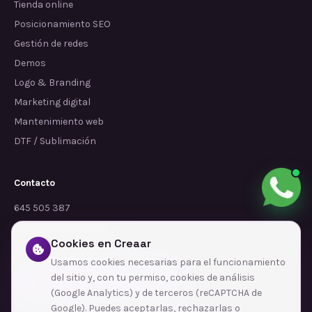
Tienda online
Posicionamiento SEO
Gestión de redes
Demos
Logo & Branding
Marketing digital
Mantenimiento web
DTF / Sublimación
Contacto
645 505 387
info@dependalium.com
Cookies en Creaar
Mataró
(
Barcelona
)
Usamos cookies necesarias para el funcionamiento
del sitio y, con tu permiso, cookies de análisis
Déjanos tu reseña en Google
(Google Analytics) y de terceros (reCAPTCHA de
Google). Puedes aceptarlas, rechazarlas o