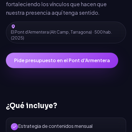
fortaleciendo los vínculos que hacen que
nuestra presencia aquí tenga sentido.
El Pont d'Armentera
(
Alt Camp
,
Tarragona
) ·
500
hab.
(2025)
Pide presupuesto en
el Pont d'Armentera
¿Qué incluye?
Estrategia de contenidos mensual