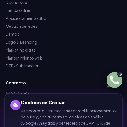
Diseño web
Tienda online
Posicionamiento SEO
Gestión de redes
Demos
Logo & Branding
Marketing digital
Mantenimiento web
DTF / Sublimación
Contacto
645 505 387
info@dependalium.com
Cookies en Creaar
Mataró
(
Barcelona
)
Usamos cookies necesarias para el funcionamiento
del sitio y, con tu permiso, cookies de análisis
Déjanos tu reseña en Google
(Google Analytics) y de terceros (reCAPTCHA de