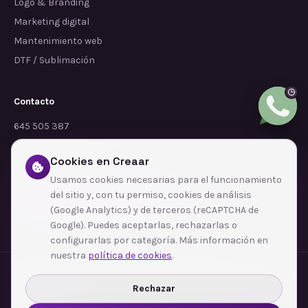
Logo & Branding
Marketing digital
Mantenimiento web
DTF / Sublimación
Contacto
645 505 387
info@dependalium.com
Cookies en Creaar
Mataró
(
Barcelona
)
Usamos cookies necesarias para el funcionamiento
del sitio y, con tu permiso, cookies de análisis
Déjanos tu reseña en Google
(Google Analytics) y de terceros (reCAPTCHA de
Google). Puedes aceptarlas, rechazarlas o
configurarlas por categoría. Más información en
nuestra
política de cookies
.
Zonas de cobertura
·
Barcelona
·
L'Hospitalet de Llobregat
·
Terrassa
·
Badalona
·
Sabadell
·
Tarragona
·
Mataró
·
Santa Coloma de Gramenet
·
Rechazar
Ver todas las zonas →