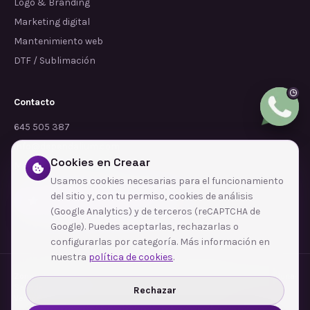
Logo & Branding
Marketing digital
Mantenimiento web
DTF / Sublimación
Contacto
645 505 387
info@dependalium.com
Cookies en Creaar
Mataró
(
Barcelona
)
Usamos cookies necesarias para el funcionamiento
del sitio y, con tu permiso, cookies de análisis
Déjanos tu reseña en Google
(Google Analytics) y de terceros (reCAPTCHA de
Google). Puedes aceptarlas, rechazarlas o
configurarlas por categoría. Más información en
nuestra
política de cookies
.
Zonas de cobertura
·
Barcelona
·
L'Hospitalet de Llobregat
·
Terrassa
·
Badalona
·
Sabadell
·
Tarragona
·
Mataró
·
Santa Coloma de Gramenet
·
Rechazar
Ver todas las zonas →