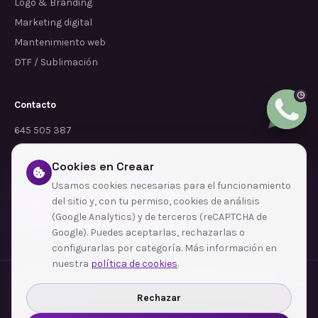
Logo & Branding
Marketing digital
Mantenimiento web
DTF / Sublimación
Contacto
645 505 387
info@dependalium.com
Cookies en Creaar
Mataró
(
Barcelona
)
Usamos cookies necesarias para el funcionamiento
del sitio y, con tu permiso, cookies de análisis
Déjanos tu reseña en Google
(Google Analytics) y de terceros (reCAPTCHA de
Google). Puedes aceptarlas, rechazarlas o
configurarlas por categoría. Más información en
nuestra
política de cookies
.
Zonas de cobertura
·
Barcelona
·
L'Hospitalet de Llobregat
·
Terrassa
·
Badalona
·
Sabadell
·
Tarragona
·
Mataró
·
Santa Coloma de Gramenet
·
Rechazar
Ver todas las zonas →