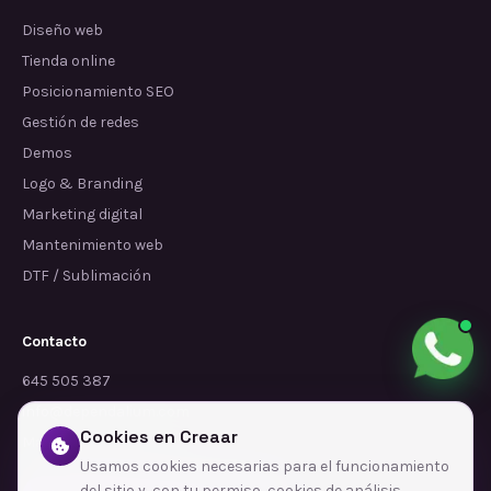
Diseño web
Tienda online
Posicionamiento SEO
Gestión de redes
Demos
Logo & Branding
Marketing digital
Mantenimiento web
DTF / Sublimación
Contacto
645 505 387
info@dependalium.com
Cookies en Creaar
Mataró
(
Barcelona
)
Usamos cookies necesarias para el funcionamiento
del sitio y, con tu permiso, cookies de análisis