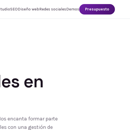
studio
SEO
Diseño web
Redes sociales
Demos
Presupuesto
les
en
 Nos encanta formar parte
ales con una gestión de