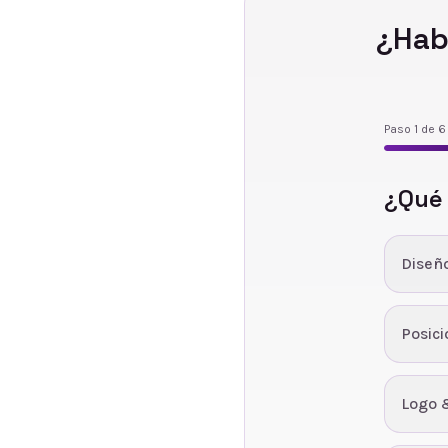
¿Hab
Paso
1
de
6
¿Qué
Diseñ
Posic
Logo 