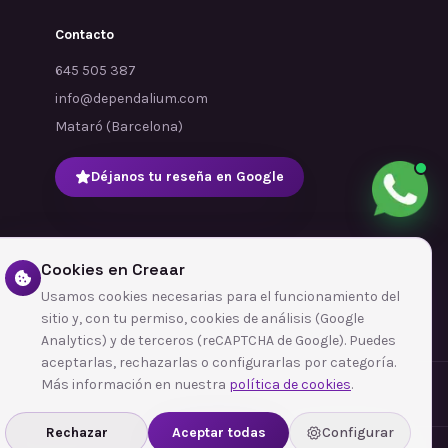
Contacto
645 505 387
info@dependalium.com
Mataró
(
Barcelona
)
Déjanos tu reseña en Google
Cookies en Creaar
Usamos cookies necesarias para el funcionamiento del
sitio y, con tu permiso, cookies de análisis (Google
Analytics) y de terceros (reCAPTCHA de Google). Puedes
aceptarlas, rechazarlas o configurarlas por categoría.
Más información en nuestra
política de cookies
.
Rechazar
Aceptar todas
Configurar