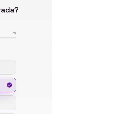
rada
?
17
%