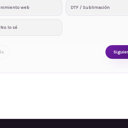
nimiento web
DTF / Sublimación
 No lo sé
ás
Siguie