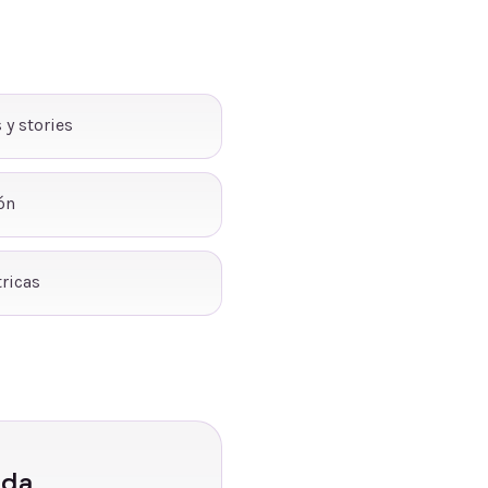
 y stories
ón
ricas
ada