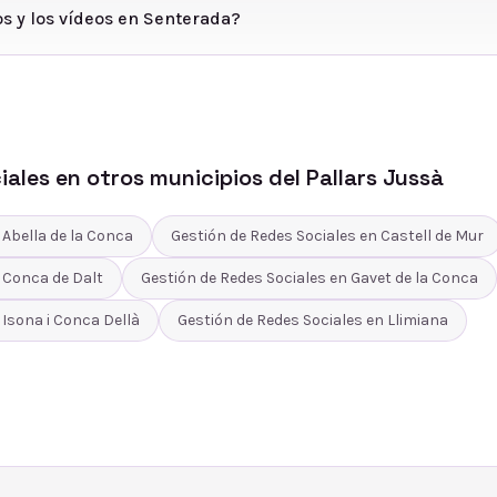
os y los vídeos en Senterada?
iales
en otros municipios del
Pallars Jussà
n
Abella de la Conca
Gestión de Redes Sociales
en
Castell de Mur
n
Conca de Dalt
Gestión de Redes Sociales
en
Gavet de la Conca
n
Isona i Conca Dellà
Gestión de Redes Sociales
en
Llimiana