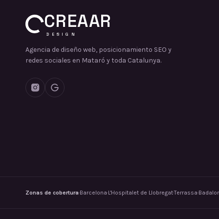
CREAAR
DESIGN
Agencia de diseño web, posicionamiento SEO y
redes sociales en Mataró y toda Catalunya.
Zonas de cobertura
·
Barcelona
·
L'Hospitalet de Llobregat
·
Terrassa
·
Badalo