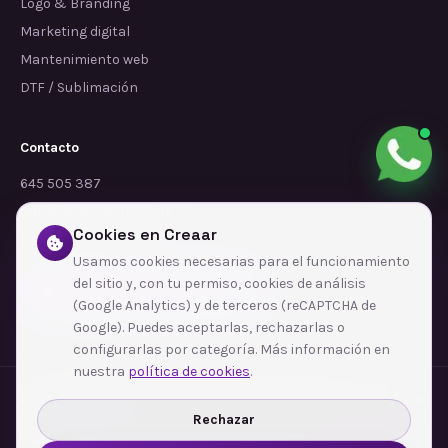
Logo & Branding
Marketing digital
Mantenimiento web
DTF / Sublimación
Contacto
645 505 387
info@dependalium.com
Cookies en Creaar
Mataró
(
Barcelona
)
Usamos cookies necesarias para el funcionamiento
del sitio y, con tu permiso, cookies de análisis
Déjanos tu reseña en Google
(Google Analytics) y de terceros (reCAPTCHA de
Google). Puedes aceptarlas, rechazarlas o
configurarlas por categoría. Más información en
nuestra
política de cookies
.
Zonas de cobertura
·
Barcelona
·
L'Hospitalet de Llobregat
·
Terrassa
·
Badalona
·
Sabadell
·
Tarragona
·
Mataró
·
Santa Coloma de Gramenet
·
Rechazar
Ver todas las zonas →