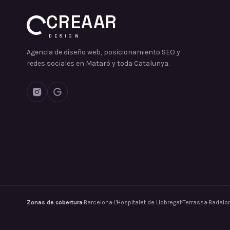
CREAAR
DESIGN
Agencia de diseño web, posicionamiento SEO y
redes sociales en Mataró y toda Catalunya.
Zonas de cobertura
·
Barcelona
·
L'Hospitalet de Llobregat
·
Terrassa
·
Badalo