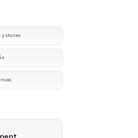
 y stories
ón
ricas
nent