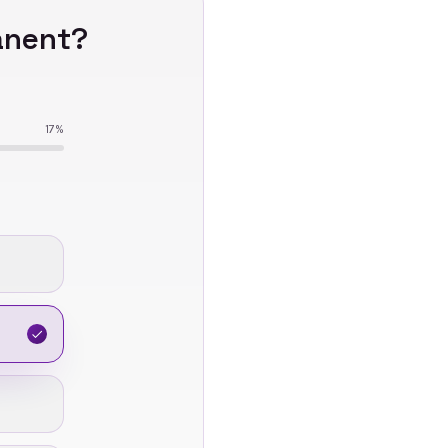
nent
?
17
%