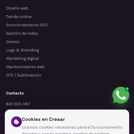
Diseño web
Tienda online
Posicionamiento SEO
Gestión de redes
Demos
Logo & Branding
Marketing digital
Mantenimiento web
DTF / Sublimación
Contacto
645 505 387
info@dependalium.com
Cookies en Creaar
Mataró
(
Barcelona
)
Usamos cookies necesarias para el funcionamiento
del sitio y, con tu permiso, cookies de análisis