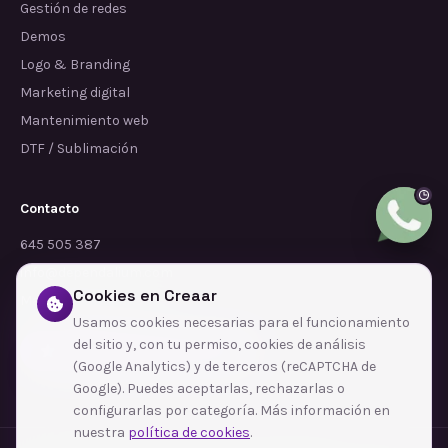
Gestión de redes
Demos
Logo & Branding
Marketing digital
Mantenimiento web
DTF / Sublimación
Contacto
645 505 387
info@dependalium.com
Cookies en Creaar
Mataró
(
Barcelona
)
Usamos cookies necesarias para el funcionamiento
del sitio y, con tu permiso, cookies de análisis
Déjanos tu reseña en Google
(Google Analytics) y de terceros (reCAPTCHA de
Google). Puedes aceptarlas, rechazarlas o
configurarlas por categoría. Más información en
nuestra
política de cookies
.