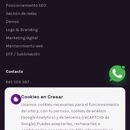
Posicionamiento SEO
Gestión de redes
Demos
Logo & Branding
Marketing digital
Mantenimiento web
DTF / Sublimación
Contacto
645 505 387
info@dependalium.com
Cookies en Creaar
Mataró
(
Barcelona
)
Usamos cookies necesarias para el funcionamiento
del sitio y, con tu permiso, cookies de análisis
Déjanos tu reseña en Google
(Google Analytics) y de terceros (reCAPTCHA de
Google). Puedes aceptarlas, rechazarlas o