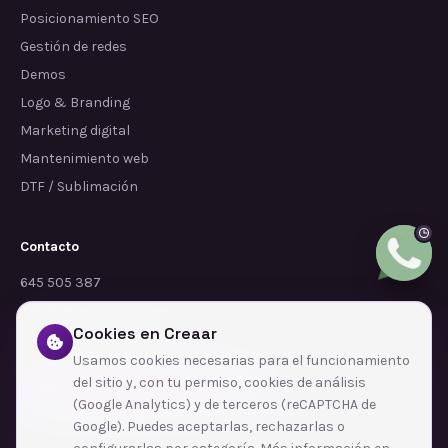
Posicionamiento SEO
Gestión de redes
Demos
Logo & Branding
Marketing digital
Mantenimiento web
DTF / Sublimación
Contacto
645 505 387
info@dependalium.com
Cookies en Creaar
Mataró
(
Barcelona
)
Usamos cookies necesarias para el funcionamiento
del sitio y, con tu permiso, cookies de análisis
Déjanos tu reseña en Google
(Google Analytics) y de terceros (reCAPTCHA de
Google). Puedes aceptarlas, rechazarlas o