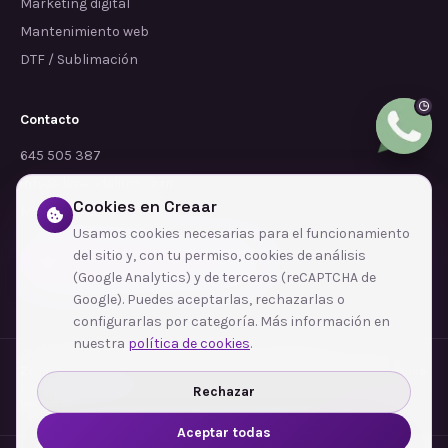
Marketing digital
Mantenimiento web
DTF / Sublimación
Contacto
645 505 387
info@dependalium.com
Cookies en Creaar
Mataró
(
Barcelona
)
Usamos cookies necesarias para el funcionamiento
del sitio y, con tu permiso, cookies de análisis
Déjanos tu reseña en Google
(Google Analytics) y de terceros (reCAPTCHA de
Google). Puedes aceptarlas, rechazarlas o
configurarlas por categoría. Más información en
nuestra
política de cookies
.
Zonas de cobertura
·
Barcelona
·
L'Hospitalet de Llobregat
·
Terrassa
·
Badalona
·
Sabadell
·
Tarragona
·
Mataró
·
Santa Coloma de Gramenet
·
Rechazar
Ver todas las zonas →
Aceptar todas