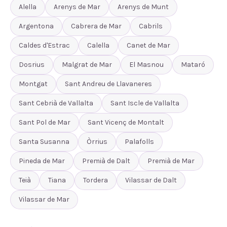
Alella
Arenys de Mar
Arenys de Munt
Argentona
Cabrera de Mar
Cabrils
Caldes d'Estrac
Calella
Canet de Mar
Dosrius
Malgrat de Mar
El Masnou
Mataró
Montgat
Sant Andreu de Llavaneres
Sant Cebrià de Vallalta
Sant Iscle de Vallalta
Sant Pol de Mar
Sant Vicenç de Montalt
Santa Susanna
Òrrius
Palafolls
Pineda de Mar
Premià de Dalt
Premià de Mar
Teià
Tiana
Tordera
Vilassar de Dalt
Vilassar de Mar