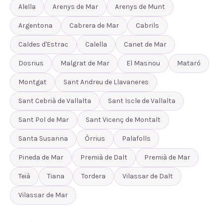
Alella
Arenys de Mar
Arenys de Munt
Argentona
Cabrera de Mar
Cabrils
Caldes d'Estrac
Calella
Canet de Mar
Dosrius
Malgrat de Mar
El Masnou
Mataró
Montgat
Sant Andreu de Llavaneres
Sant Cebrià de Vallalta
Sant Iscle de Vallalta
Sant Pol de Mar
Sant Vicenç de Montalt
Santa Susanna
Òrrius
Palafolls
Pineda de Mar
Premià de Dalt
Premià de Mar
Teià
Tiana
Tordera
Vilassar de Dalt
Vilassar de Mar