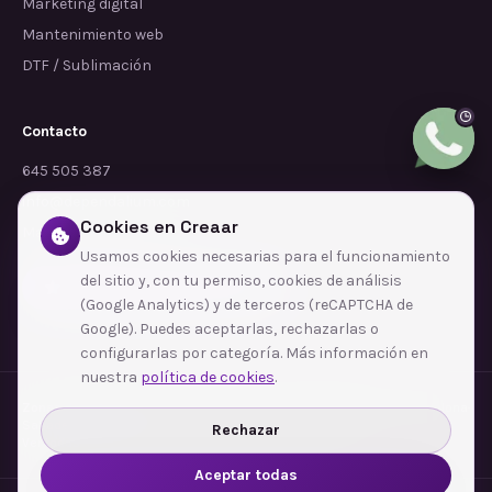
Marketing digital
Mantenimiento web
DTF / Sublimación
Contacto
645 505 387
info@dependalium.com
Cookies en Creaar
Mataró
(
Barcelona
)
Usamos cookies necesarias para el funcionamiento
del sitio y, con tu permiso, cookies de análisis
Déjanos tu reseña en Google
(Google Analytics) y de terceros (reCAPTCHA de
Google). Puedes aceptarlas, rechazarlas o
configurarlas por categoría. Más información en
nuestra
política de cookies
.
Zonas de cobertura
·
Barcelona
·
L'Hospitalet de Llobregat
·
Terrassa
·
Badalona
·
Sabadell
·
Tarragona
·
Mataró
·
Santa Coloma de Gramenet
·
Rechazar
Ver todas las zonas →
Aceptar todas