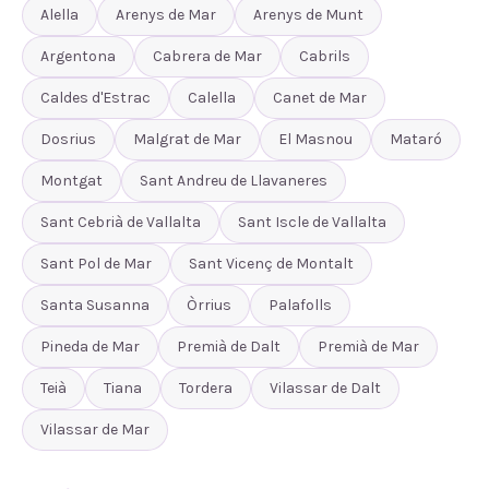
Alella
Arenys de Mar
Arenys de Munt
Argentona
Cabrera de Mar
Cabrils
Caldes d'Estrac
Calella
Canet de Mar
Dosrius
Malgrat de Mar
El Masnou
Mataró
Montgat
Sant Andreu de Llavaneres
Sant Cebrià de Vallalta
Sant Iscle de Vallalta
Sant Pol de Mar
Sant Vicenç de Montalt
Santa Susanna
Òrrius
Palafolls
Pineda de Mar
Premià de Dalt
Premià de Mar
Teià
Tiana
Tordera
Vilassar de Dalt
Vilassar de Mar