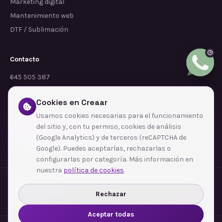
Marketing digital
Mantenimiento web
DTF / Sublimación
Contacto
645 505 387
info@dependalium.com
Cookies en Creaar
Mataró
(
Barcelona
)
Usamos cookies necesarias para el funcionamiento
del sitio y, con tu permiso, cookies de análisis
Déjanos tu reseña en Google
(Google Analytics) y de terceros (reCAPTCHA de
Google). Puedes aceptarlas, rechazarlas o
configurarlas por categoría. Más información en
nuestra
política de cookies
.
Zonas de cobertura
·
Barcelona
·
L'Hospitalet de Llobregat
·
Terrassa
·
Badalona
·
Sabadell
·
Tarragona
·
Mataró
·
Santa Coloma de Gramenet
·
Rechazar
Ver todas las zonas →
Aceptar todas