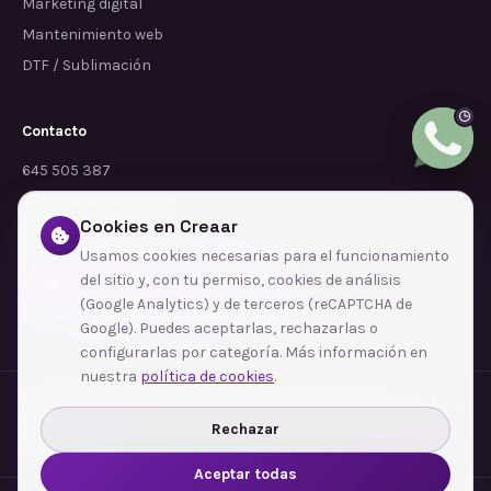
Marketing digital
Mantenimiento web
DTF / Sublimación
Contacto
645 505 387
info@dependalium.com
Cookies en Creaar
Mataró
(
Barcelona
)
Usamos cookies necesarias para el funcionamiento
del sitio y, con tu permiso, cookies de análisis
Déjanos tu reseña en Google
(Google Analytics) y de terceros (reCAPTCHA de
Google). Puedes aceptarlas, rechazarlas o
configurarlas por categoría. Más información en
nuestra
política de cookies
.
Zonas de cobertura
·
Barcelona
·
L'Hospitalet de Llobregat
·
Terrassa
·
Badalona
·
Sabadell
·
Tarragona
·
Mataró
·
Santa Coloma de Gramenet
·
Rechazar
Ver todas las zonas →
Aceptar todas