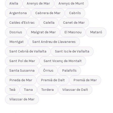
Alella
Arenys de Mar
Arenys de Munt
Argentona
Cabrera de Mar
Cabrils
Caldes d'Estrac
Calella
Canet de Mar
Dosrius
Malgrat de Mar
El Masnou
Mataró
Montgat
Sant Andreu de Llavaneres
Sant Cebrià de Vallalta
Sant Iscle de Vallalta
Sant Pol de Mar
Sant Vicenç de Montalt
Santa Susanna
Òrrius
Palafolls
Pineda de Mar
Premià de Dalt
Premià de Mar
Teià
Tiana
Tordera
Vilassar de Dalt
Vilassar de Mar