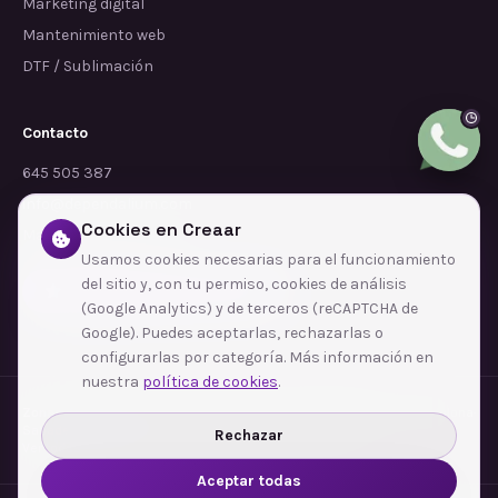
Marketing digital
Mantenimiento web
DTF / Sublimación
Contacto
645 505 387
info@dependalium.com
Cookies en Creaar
Mataró
(
Barcelona
)
Usamos cookies necesarias para el funcionamiento
del sitio y, con tu permiso, cookies de análisis
Déjanos tu reseña en Google
(Google Analytics) y de terceros (reCAPTCHA de
Google). Puedes aceptarlas, rechazarlas o
configurarlas por categoría. Más información en
nuestra
política de cookies
.
Zonas de cobertura
·
Barcelona
·
L'Hospitalet de Llobregat
·
Terrassa
·
Badalona
·
Sabadell
·
Tarragona
·
Mataró
·
Santa Coloma de Gramenet
·
Rechazar
Ver todas las zonas →
Aceptar todas