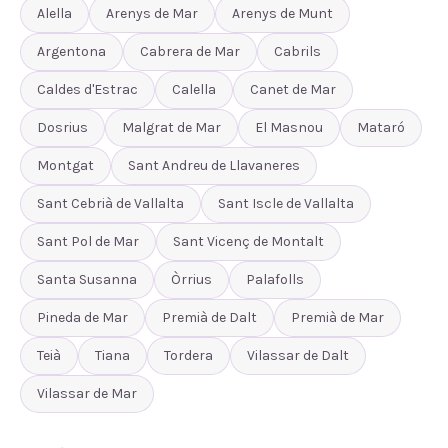
Alella
Arenys de Mar
Arenys de Munt
Argentona
Cabrera de Mar
Cabrils
Caldes d'Estrac
Calella
Canet de Mar
Dosrius
Malgrat de Mar
El Masnou
Mataró
Montgat
Sant Andreu de Llavaneres
Sant Cebrià de Vallalta
Sant Iscle de Vallalta
Sant Pol de Mar
Sant Vicenç de Montalt
Santa Susanna
Òrrius
Palafolls
Pineda de Mar
Premià de Dalt
Premià de Mar
Teià
Tiana
Tordera
Vilassar de Dalt
Vilassar de Mar