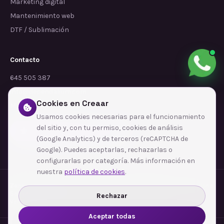
Marketing digital
Mantenimiento web
DTF / Sublimación
Contacto
645 505 387
info@dependalium.com
Cookies en Creaar
Mataró
(
Barcelona
)
Usamos cookies necesarias para el funcionamiento
del sitio y, con tu permiso, cookies de análisis
Déjanos tu reseña en Google
(Google Analytics) y de terceros (reCAPTCHA de
Google). Puedes aceptarlas, rechazarlas o
configurarlas por categoría. Más información en
nuestra
política de cookies
.
Zonas de cobertura
·
Barcelona
·
L'Hospitalet de Llobregat
·
Terrassa
·
Badalona
·
Sabadell
·
Tarragona
·
Mataró
·
Santa Coloma de Gramenet
·
Rechazar
Ver todas las zonas →
Aceptar todas