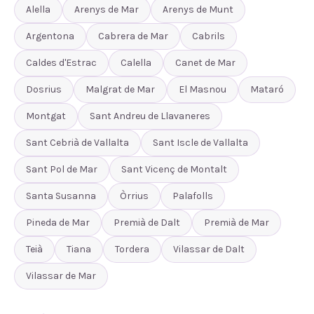
Alella
Arenys de Mar
Arenys de Munt
Argentona
Cabrera de Mar
Cabrils
Caldes d'Estrac
Calella
Canet de Mar
Dosrius
Malgrat de Mar
El Masnou
Mataró
Montgat
Sant Andreu de Llavaneres
Sant Cebrià de Vallalta
Sant Iscle de Vallalta
Sant Pol de Mar
Sant Vicenç de Montalt
Santa Susanna
Òrrius
Palafolls
Pineda de Mar
Premià de Dalt
Premià de Mar
Teià
Tiana
Tordera
Vilassar de Dalt
Vilassar de Mar