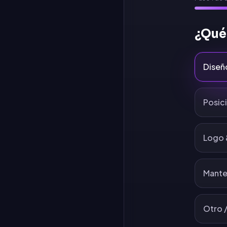
¿Qué
Diseñ
Posic
Logo 
Mante
Otro /