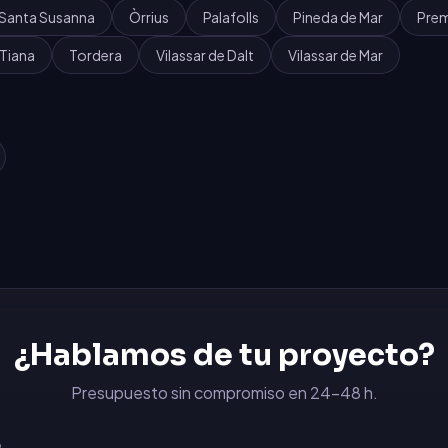
Santa Susanna
Òrrius
Palafolls
Pineda de Mar
Prem
Tiana
Tordera
Vilassar de Dalt
Vilassar de Mar
¿Hablamos de tu proyecto?
Presupuesto sin compromiso en 24-48 h.
6