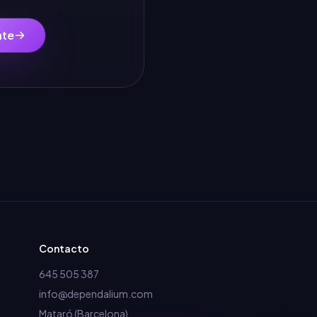
nte
Contacto
645 505 387
info@dependalium.com
Mataró
(
Barcelona
)