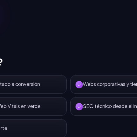
?
tado a conversión
Webs corporativas y tie
eb Vitals en verde
SEO técnico desde el in
rte