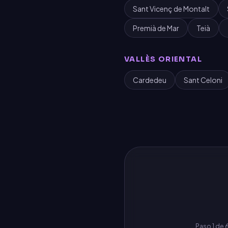
Sant Vicenç de Montalt
Premià de Mar
Teià
VALLÈS ORIENTAL
Cardedeu
Sant Celoni
Paso
1
de