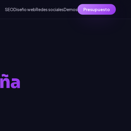
SEO
Diseño web
Redes sociales
Demos
Presupuesto
uña