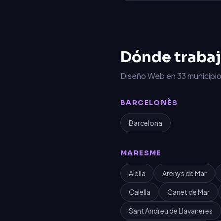
Dónde traba
Diseño Web
en
33
municipio
BARCELONÈS
Barcelona
MARESME
Alella
Arenys de Mar
Calella
Canet de Mar
Sant Andreu de Llavaneres