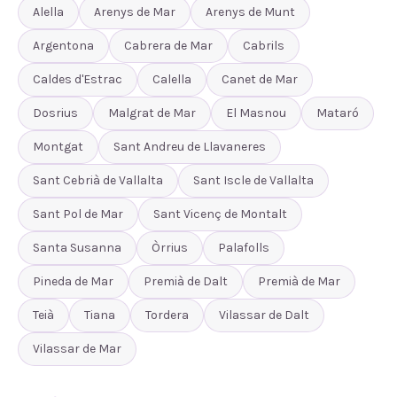
Alella
Arenys de Mar
Arenys de Munt
Argentona
Cabrera de Mar
Cabrils
Caldes d'Estrac
Calella
Canet de Mar
Dosrius
Malgrat de Mar
El Masnou
Mataró
Montgat
Sant Andreu de Llavaneres
Sant Cebrià de Vallalta
Sant Iscle de Vallalta
Sant Pol de Mar
Sant Vicenç de Montalt
Santa Susanna
Òrrius
Palafolls
Pineda de Mar
Premià de Dalt
Premià de Mar
Teià
Tiana
Tordera
Vilassar de Dalt
Vilassar de Mar