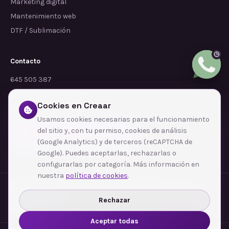
Marketing digital
Mantenimiento web
DTF / Sublimación
Contacto
645 505 387
info@dependalium.com
Cookies en Creaar
Mataró
(
Barcelona
)
Usamos cookies necesarias para el funcionamiento
del sitio y, con tu permiso, cookies de análisis
Déjanos tu reseña en Google
(Google Analytics) y de terceros (reCAPTCHA de
Google). Puedes aceptarlas, rechazarlas o
configurarlas por categoría. Más información en
nuestra
política de cookies
.
Zonas de cobertura
·
Barcelona
·
L'Hospitalet de Llobregat
·
Terrassa
·
Badalona
·
Sabadell
·
Tarragona
·
Mataró
·
Santa Coloma de Gramenet
·
Rechazar
Ver todas las zonas →
Aceptar todas