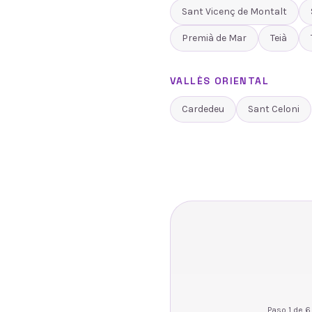
Sant Vicenç de Montalt
Premià de Mar
Teià
VALLÈS ORIENTAL
Cardedeu
Sant Celoni
Paso
1
de
6