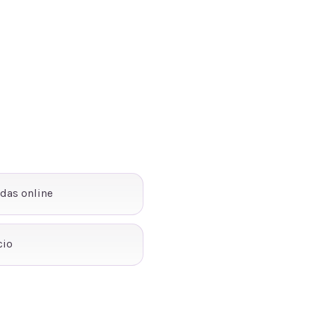
ndas online
cio