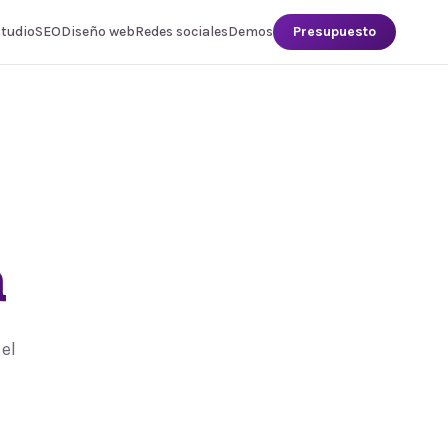
studio
SEO
Diseño web
Redes sociales
Demos
Presupuesto
a
el