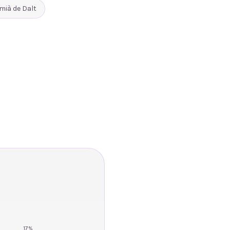
mià de Dalt
17
%