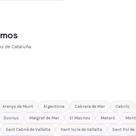
amos
s de Cataluña.
Arenys de Munt
Argentona
Cabrera de Mar
Cabrils
Dosrius
Malgrat de Mar
El Masnou
Mataró
Mont
Sant Cebrià de Vallalta
Sant Iscle de Vallalta
Sant Pol de