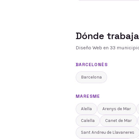
Dónde trabaj
Diseño Web
en
33
municipio
BARCELONÈS
Barcelona
MARESME
Alella
Arenys de Mar
Calella
Canet de Mar
Sant Andreu de Llavaneres