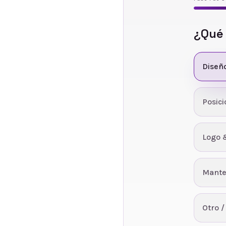
¿Qué
Diseñ
Posic
Logo 
Mante
Otro /