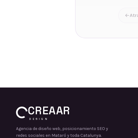
Atr
CREAAR
DESIGN
Agencia de diseño web, posicionamiento SEO y
redes sociales en Mataró y toda Catalunya.