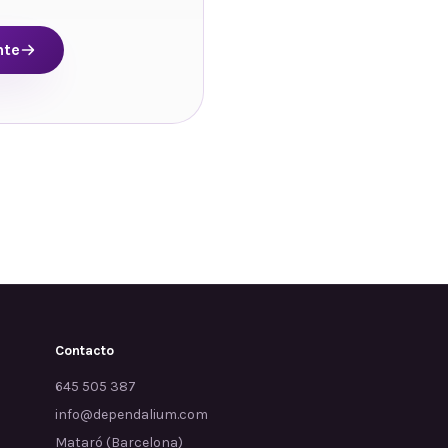
nte
Contacto
645 505 387
info@dependalium.com
Mataró
(
Barcelona
)