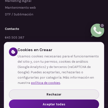
Marketing digital
Mantenimiento web
DTF / Sublimación
Contacto
645 505 387
info@dependalium.com
Cookies en Creaar
Mataró
(
Barcelona
)
Usamos cookies necesarias para el funcionamiento
del sitio y, con tu permiso, cookies de análisis
Déjanos tu reseña en Google
(Google Analytics) y de terceros (reCAPTCHA de
Google). Puedes aceptarlas, rechazarlas o
configurarlas por categoría. Más información en
nuestra
política de cookies
.
Zonas de cobertura
·
Barcelona
·
L'Hospitalet de Llobregat
·
Terrassa
·
Badalona
·
Sabadell
·
Tarragona
·
Mataró
·
Santa Coloma de Gramenet
·
Rechazar
Ver todas las zonas →
Aceptar todas