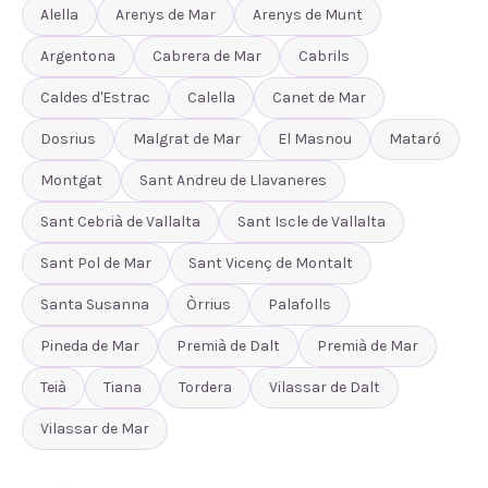
Alella
Arenys de Mar
Arenys de Munt
Argentona
Cabrera de Mar
Cabrils
Caldes d'Estrac
Calella
Canet de Mar
Dosrius
Malgrat de Mar
El Masnou
Mataró
Montgat
Sant Andreu de Llavaneres
Sant Cebrià de Vallalta
Sant Iscle de Vallalta
Sant Pol de Mar
Sant Vicenç de Montalt
Santa Susanna
Òrrius
Palafolls
Pineda de Mar
Premià de Dalt
Premià de Mar
Teià
Tiana
Tordera
Vilassar de Dalt
Vilassar de Mar