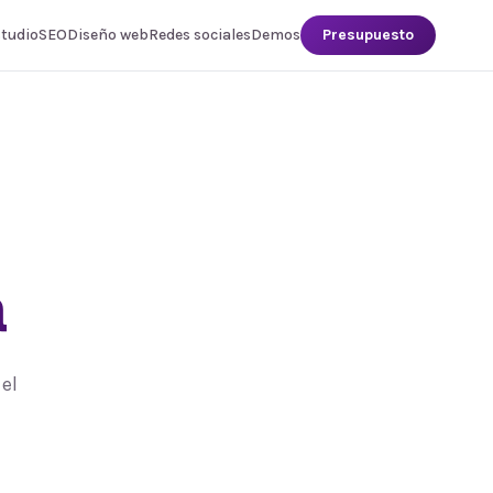
studio
SEO
Diseño web
Redes sociales
Demos
Presupuesto
a
el