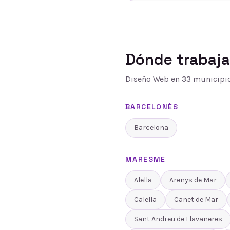
Dónde trabaj
Diseño Web
en
33
municipio
BARCELONÈS
Barcelona
MARESME
Alella
Arenys de Mar
Calella
Canet de Mar
Sant Andreu de Llavaneres