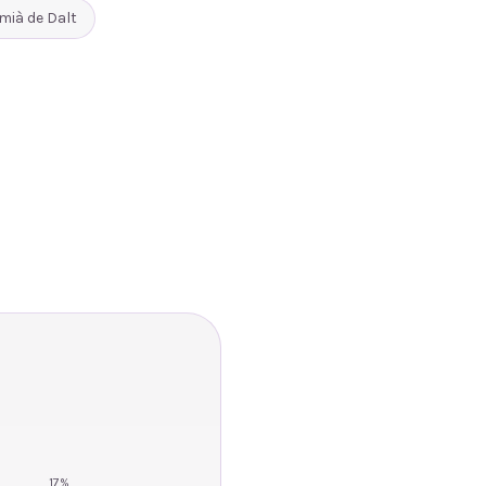
mià de Dalt
17
%