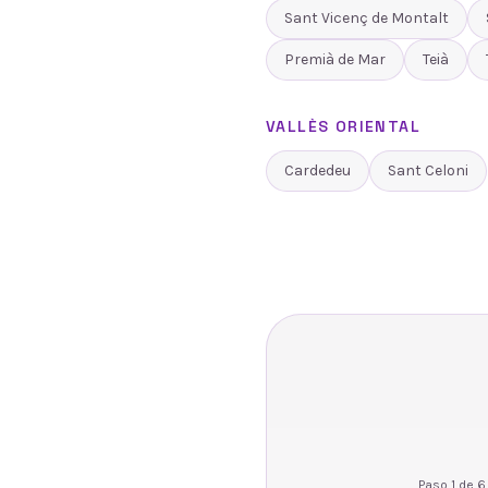
Sant Vicenç de Montalt
Premià de Mar
Teià
VALLÈS ORIENTAL
Cardedeu
Sant Celoni
Paso
1
de
6