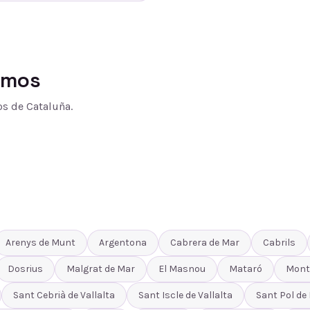
amos
s de Cataluña.
Arenys de Munt
Argentona
Cabrera de Mar
Cabrils
Dosrius
Malgrat de Mar
El Masnou
Mataró
Mont
Sant Cebrià de Vallalta
Sant Iscle de Vallalta
Sant Pol de