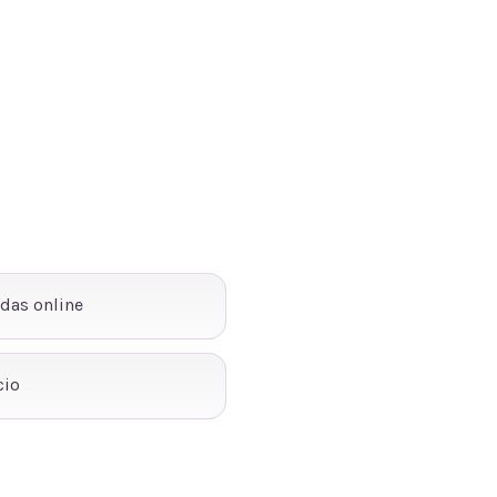
ndas online
cio