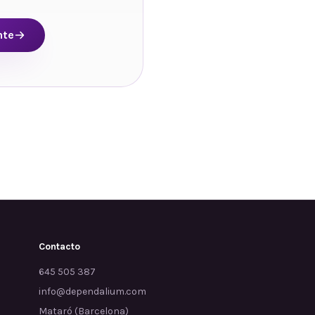
nte
Contacto
645 505 387
info@dependalium.com
Mataró
(
Barcelona
)