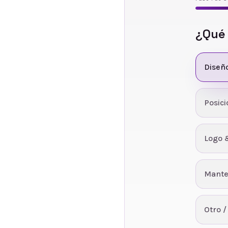
¿Qué
Diseñ
Posic
Logo 
Mante
Otro /