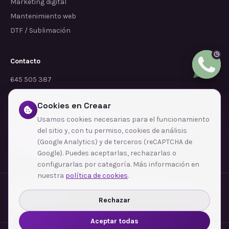
Marketing digital
Mantenimiento web
DTF / Sublimación
Contacto
645 505 387
info@dependalium.com
Cookies en Creaar
Mataró
(
Barcelona
)
Usamos cookies necesarias para el funcionamiento
del sitio y, con tu permiso, cookies de análisis
Déjanos tu reseña en Google
(Google Analytics) y de terceros (reCAPTCHA de
Google). Puedes aceptarlas, rechazarlas o
configurarlas por categoría. Más información en
nuestra
política de cookies
.
Zonas de cobertura
·
Barcelona
·
L'Hospitalet de Llobregat
·
Terrassa
·
Badalona
·
Sabadell
·
Tarragona
·
Mataró
·
Santa Coloma de Gramenet
·
Rechazar
Ver todas las zonas →
Aceptar todas