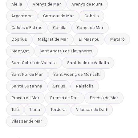
Alella
Arenys de Mar
Arenys de Munt
Argentona
Cabrera de Mar
Cabrils
Caldes d'Estrac
Calella
Canet de Mar
Dosrius
Malgrat de Mar
El Masnou
Mataró
Montgat
Sant Andreu de Llavaneres
Sant Cebrià de Vallalta
Sant Iscle de Vallalta
Sant Pol de Mar
Sant Vicenç de Montalt
Santa Susanna
Òrrius
Palafolls
Pineda de Mar
Premià de Dalt
Premià de Mar
Teià
Tiana
Tordera
Vilassar de Dalt
Vilassar de Mar