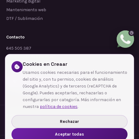
Marketing digital
Mantenimiento web
DTF / Sublimación
Contacto
645 505 387
info@dependalium.com
Cookies en Creaar
Mataró
(
Barcelona
)
Usamos cookies necesarias para el funcionamiento
del sitio y, con tu permiso, cookies de análisis
Déjanos tu reseña en Google
(Google Analytics) y de terceros (reCAPTCHA de
Google). Puedes aceptarlas, rechazarlas o
configurarlas por categoría. Más información en
nuestra
política de cookies
.
Zonas de cobertura
·
Barcelona
·
L'Hospitalet de Llobregat
·
Terrassa
·
Badalona
·
Sabadell
·
Tarragona
·
Mataró
·
Santa Coloma de Gramenet
·
Rechazar
Ver todas las zonas →
Aceptar todas