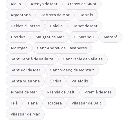
Alella
Arenys de Mar
Arenys de Munt
Argentona
Cabrera de Mar
Cabrils
Caldes d'Estrac
Calella
Canet de Mar
Dosrius
Malgrat de Mar
El Masnou
Mataró
Montgat
Sant Andreu de Llavaneres
Sant Cebrià de Vallalta
Sant Iscle de Vallalta
Sant Pol de Mar
Sant Vicenç de Montalt
Santa Susanna
Òrrius
Palafolls
Pineda de Mar
Premià de Dalt
Premià de Mar
Teià
Tiana
Tordera
Vilassar de Dalt
Vilassar de Mar