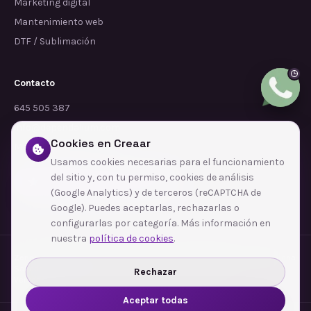
Marketing digital
Mantenimiento web
DTF / Sublimación
Contacto
645 505 387
info@dependalium.com
Cookies en Creaar
Mataró
(
Barcelona
)
Usamos cookies necesarias para el funcionamiento
del sitio y, con tu permiso, cookies de análisis
Déjanos tu reseña en Google
(Google Analytics) y de terceros (reCAPTCHA de
Google). Puedes aceptarlas, rechazarlas o
configurarlas por categoría. Más información en
nuestra
política de cookies
.
Zonas de cobertura
·
Barcelona
·
L'Hospitalet de Llobregat
·
Terrassa
·
Badalona
·
Sabadell
·
Tarragona
·
Mataró
·
Santa Coloma de Gramenet
·
Rechazar
Ver todas las zonas →
Aceptar todas