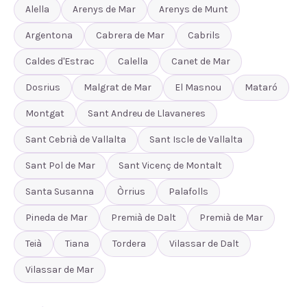
Alella
Arenys de Mar
Arenys de Munt
Argentona
Cabrera de Mar
Cabrils
Caldes d'Estrac
Calella
Canet de Mar
Dosrius
Malgrat de Mar
El Masnou
Mataró
Montgat
Sant Andreu de Llavaneres
Sant Cebrià de Vallalta
Sant Iscle de Vallalta
Sant Pol de Mar
Sant Vicenç de Montalt
Santa Susanna
Òrrius
Palafolls
Pineda de Mar
Premià de Dalt
Premià de Mar
Teià
Tiana
Tordera
Vilassar de Dalt
Vilassar de Mar