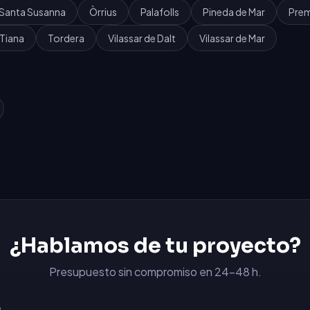
Santa Susanna
Òrrius
Palafolls
Pineda de Mar
Prem
Tiana
Tordera
Vilassar de Dalt
Vilassar de Mar
¿Hablamos de tu proyecto?
Presupuesto sin compromiso en 24-48 h.
6