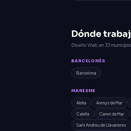
Dónde traba
Diseño Web
en
33
municipio
BARCELONÈS
Barcelona
MARESME
Alella
Arenys de Mar
Calella
Canet de Mar
Sant Andreu de Llavaneres