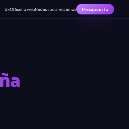
SEO
Diseño web
Redes sociales
Demos
Presupuesto
uña