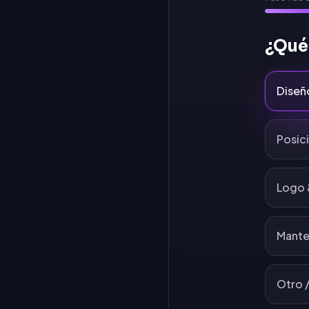
¿Qué
Diseñ
Posic
Logo 
Mante
Otro /