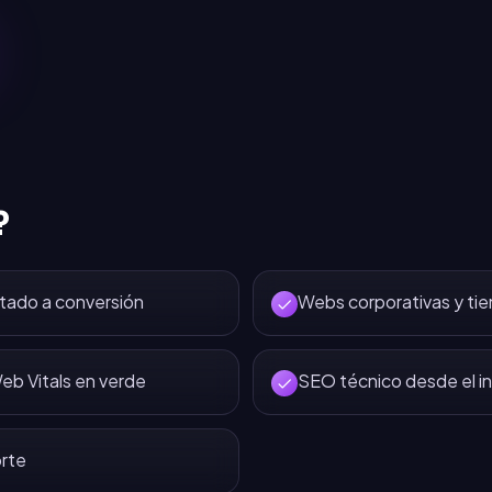
?
tado a conversión
Webs corporativas y tie
eb Vitals en verde
SEO técnico desde el in
rte