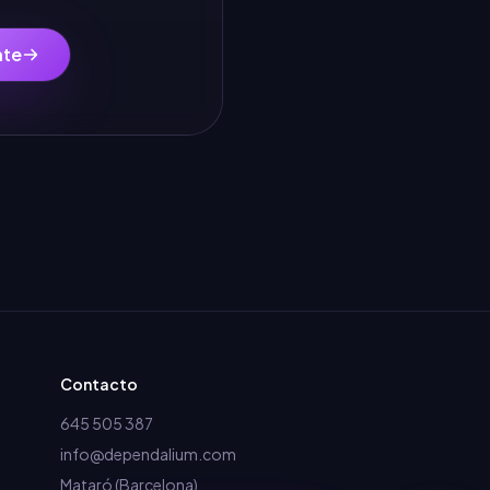
nte
Contacto
645 505 387
info@dependalium.com
Mataró
(
Barcelona
)