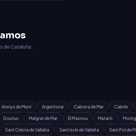
jamos
s de Cataluña.
Arenys de Munt
Argentona
Cabrera de Mar
Cabrils
Dosrius
Malgrat de Mar
El Masnou
Mataró
Montg
Sant Cebrià de Vallalta
Sant Iscle de Vallalta
Sant Pol de M