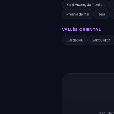
Sant Vicenç de Montalt
Premià de Mar
Teià
VALLÈS ORIENTAL
Cardedeu
Sant Celoni
Paso
1
de