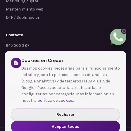
Marketing digital
Mantenimiento web
DTF / Sublimación
Contacto
645 505 387
info@dependalium.com
Cookies en Creaar
Mataró
(
Barcelona
)
Usamos cookies necesarias para el funcionamiento
del sitio y, con tu permiso, cookies de análisis
Déjanos tu reseña en Google
(Google Analytics) y de terceros (reCAPTCHA de
Google). Puedes aceptarlas, rechazarlas o
configurarlas por categoría. Más información en
nuestra
política de cookies
.
Zonas de cobertura
·
Barcelona
·
L'Hospitalet de Llobregat
·
Terrassa
·
Badalona
·
Sabadell
·
Tarragona
·
Mataró
·
Santa Coloma de Gramenet
·
Rechazar
Ver todas las zonas →
Aceptar todas