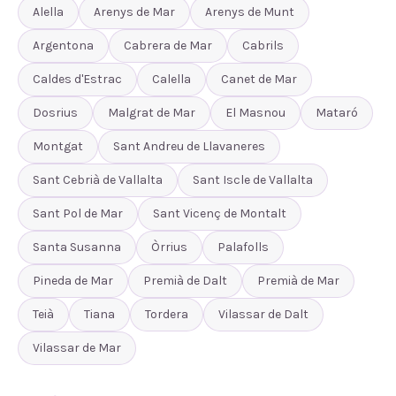
Alella
Arenys de Mar
Arenys de Munt
Argentona
Cabrera de Mar
Cabrils
Caldes d'Estrac
Calella
Canet de Mar
Dosrius
Malgrat de Mar
El Masnou
Mataró
Montgat
Sant Andreu de Llavaneres
Sant Cebrià de Vallalta
Sant Iscle de Vallalta
Sant Pol de Mar
Sant Vicenç de Montalt
Santa Susanna
Òrrius
Palafolls
Pineda de Mar
Premià de Dalt
Premià de Mar
Teià
Tiana
Tordera
Vilassar de Dalt
Vilassar de Mar