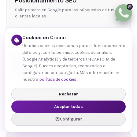
Posicionamiento SEO
Salir primero en Google para las búsquedas de tus
clientes locales.
Ver más
Cookies en Creaar
Usamos cookies necesarias para el funcionamiento
del sitio y, con tu permiso, cookies de análisis
(Google Analytics) y de terceros (reCAPTCHA de
Google). Puedes aceptarlas, rechazarlas o
configurarlas por categoría. Más información en
nuestra
política de cookies
.
Gestión de Redes
Contenido y community management que conecta
Rechazar
con tu público.
Aceptar todas
Ver más
Configurar