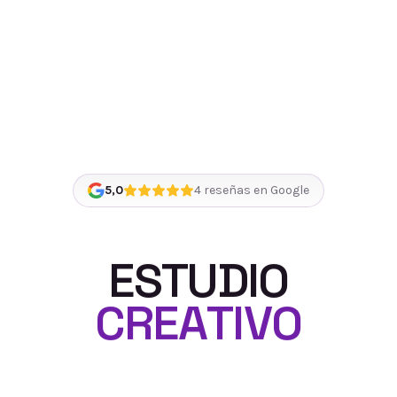
5,0
4
reseñas en Google
E
S
T
U
D
I
O
C
R
E
A
T
I
V
O