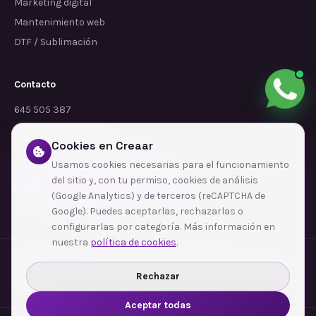
Marketing digital
Mantenimiento web
DTF / Sublimación
Contacto
645 505 387
info@dependalium.com
Cookies en Creaar
Mataró
(
Barcelona
)
Usamos cookies necesarias para el funcionamiento
del sitio y, con tu permiso, cookies de análisis
Déjanos tu reseña en Google
(Google Analytics) y de terceros (reCAPTCHA de
Google). Puedes aceptarlas, rechazarlas o
configurarlas por categoría. Más información en
nuestra
política de cookies
.
Zonas de cobertura
·
Barcelona
·
L'Hospitalet de Llobregat
·
Terrassa
·
Badalona
·
Sabadell
·
Tarragona
·
Mataró
·
Santa Coloma de Gramenet
·
Rechazar
Ver todas las zonas →
Aceptar todas