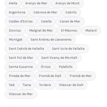
Alella
Arenys de Mar
Arenys de Munt
Argentona
Cabrera de Mar
Cabrils
Caldes d'Estrac
Calella
Canet de Mar
Dosrius
Malgrat de Mar
El Masnou
Mataró
Montgat
Sant Andreu de Llavaneres
Sant Cebrià de Vallalta
Sant Iscle de Vallalta
Sant Pol de Mar
Sant Vicenç de Montalt
Santa Susanna
Òrrius
Palafolls
Pineda de Mar
Premià de Dalt
Premià de Mar
Teià
Tiana
Tordera
Vilassar de Dalt
Vilassar de Mar