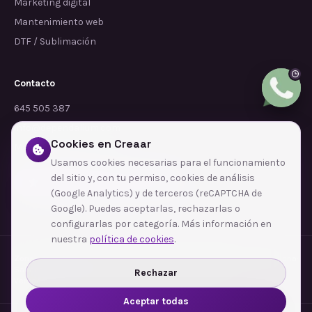
Marketing digital
Mantenimiento web
DTF / Sublimación
Contacto
645 505 387
info@dependalium.com
Cookies en Creaar
Mataró
(
Barcelona
)
Usamos cookies necesarias para el funcionamiento
del sitio y, con tu permiso, cookies de análisis
Déjanos tu reseña en Google
(Google Analytics) y de terceros (reCAPTCHA de
Google). Puedes aceptarlas, rechazarlas o
configurarlas por categoría. Más información en
nuestra
política de cookies
.
Zonas de cobertura
·
Barcelona
·
L'Hospitalet de Llobregat
·
Terrassa
·
Badalona
·
Sabadell
·
Tarragona
·
Mataró
·
Santa Coloma de Gramenet
·
Rechazar
Ver todas las zonas →
Aceptar todas