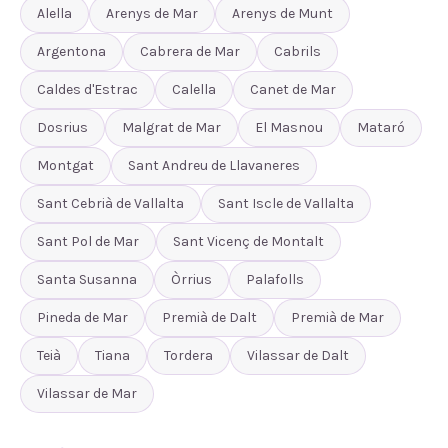
Alella
Arenys de Mar
Arenys de Munt
Argentona
Cabrera de Mar
Cabrils
Caldes d'Estrac
Calella
Canet de Mar
Dosrius
Malgrat de Mar
El Masnou
Mataró
Montgat
Sant Andreu de Llavaneres
Sant Cebrià de Vallalta
Sant Iscle de Vallalta
Sant Pol de Mar
Sant Vicenç de Montalt
Santa Susanna
Òrrius
Palafolls
Pineda de Mar
Premià de Dalt
Premià de Mar
Teià
Tiana
Tordera
Vilassar de Dalt
Vilassar de Mar