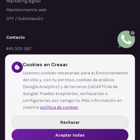
Marketing digital
Mantenimiento web
DTF / Sublimación
Contacto
645 505 387
info@dependalium.com
Cookies en Creaar
Mataró
(
Barcelona
)
Usamos cookies necesarias para el funcionamiento
del sitio y, con tu permiso, cookies de análisis
Déjanos tu reseña en Google
(Google Analytics) y de terceros (reCAPTCHA de
Google). Puedes aceptarlas, rechazarlas o
configurarlas por categoría. Más información en
nuestra
política de cookies
.
Zonas de cobertura
·
Barcelona
·
L'Hospitalet de Llobregat
·
Terrassa
·
Badalona
·
Sabadell
·
Tarragona
·
Mataró
·
Santa Coloma de Gramenet
·
Rechazar
Ver todas las zonas →
Aceptar todas