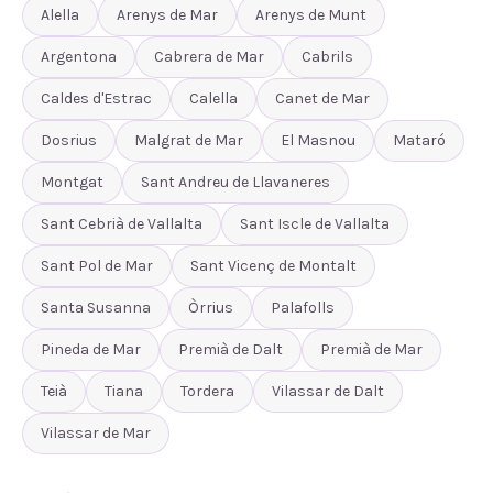
Alella
Arenys de Mar
Arenys de Munt
Argentona
Cabrera de Mar
Cabrils
Caldes d'Estrac
Calella
Canet de Mar
Dosrius
Malgrat de Mar
El Masnou
Mataró
Montgat
Sant Andreu de Llavaneres
Sant Cebrià de Vallalta
Sant Iscle de Vallalta
Sant Pol de Mar
Sant Vicenç de Montalt
Santa Susanna
Òrrius
Palafolls
Pineda de Mar
Premià de Dalt
Premià de Mar
Teià
Tiana
Tordera
Vilassar de Dalt
Vilassar de Mar