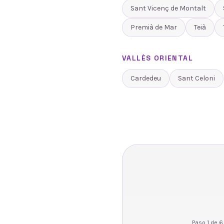
Sant Vicenç de Montalt
Premià de Mar
Teià
VALLÈS ORIENTAL
Cardedeu
Sant Celoni
Paso
1
de
6