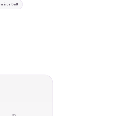
mià de Dalt
17
%