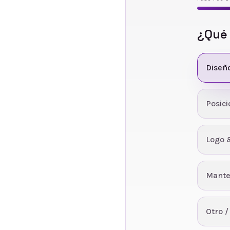
¿Qué
Diseñ
Posic
Logo 
Mante
Otro /