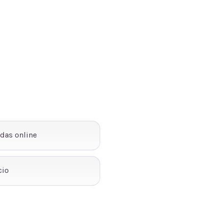
ndas online
cio