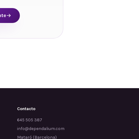
nte
Contacto
645 505 387
info@dependalium.com
Mataró
(
Barcelona
)