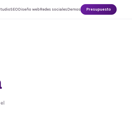
studio
SEO
Diseño web
Redes sociales
Demos
Presupuesto
a
el