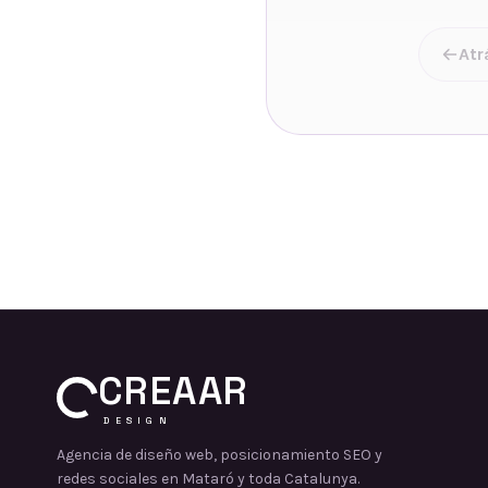
Atr
CREAAR
DESIGN
Agencia de diseño web, posicionamiento SEO y
redes sociales en Mataró y toda Catalunya.