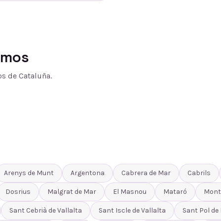
amos
s de Cataluña.
Arenys de Munt
Argentona
Cabrera de Mar
Cabrils
Dosrius
Malgrat de Mar
El Masnou
Mataró
Mont
Sant Cebrià de Vallalta
Sant Iscle de Vallalta
Sant Pol de