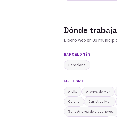
Dónde trabaj
Diseño Web
en
33
municipio
BARCELONÈS
Barcelona
MARESME
Alella
Arenys de Mar
Calella
Canet de Mar
Sant Andreu de Llavaneres