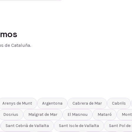
amos
s de Cataluña.
Arenys de Munt
Argentona
Cabrera de Mar
Cabrils
Dosrius
Malgrat de Mar
El Masnou
Mataró
Mont
Sant Cebrià de Vallalta
Sant Iscle de Vallalta
Sant Pol de