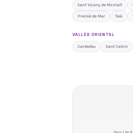
Sant Vicenç de Montalt
Premià de Mar
Teià
VALLÈS ORIENTAL
Cardedeu
Sant Celoni
Paso
1
de
6