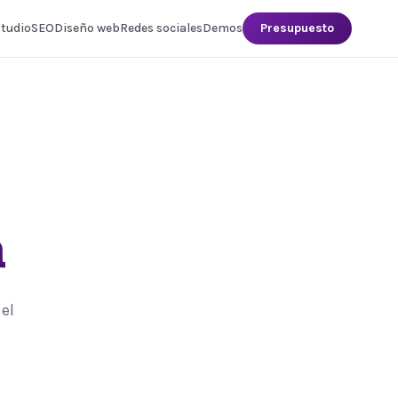
studio
SEO
Diseño web
Redes sociales
Demos
Presupuesto
a
el