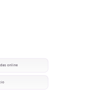
ndas online
cio