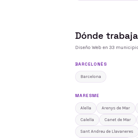
Dónde trabaj
Diseño Web
en
33
municipio
BARCELONÈS
Barcelona
MARESME
Alella
Arenys de Mar
Calella
Canet de Mar
Sant Andreu de Llavaneres