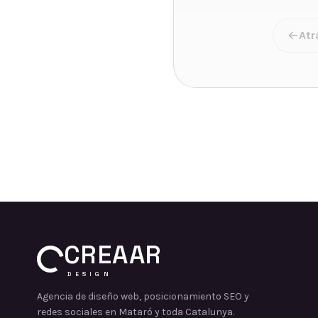
Atr
CREAAR
DESIGN
Agencia de diseño web, posicionamiento SEO y
redes sociales en Mataró y toda Catalunya.