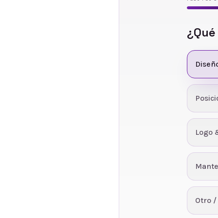
¿Qué
Diseñ
Posic
Logo 
Mante
Otro /