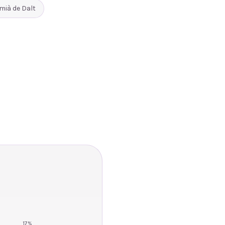
mià de Dalt
17
%