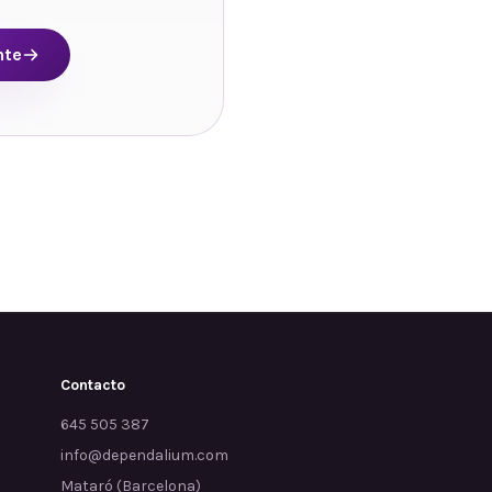
nte
Contacto
645 505 387
info@dependalium.com
Mataró
(
Barcelona
)