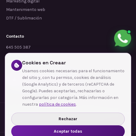
Marketing digital
Mantenimiento web
DTF / Sublimación
Contacto
645 505 387
info@dependalium.com
Cookies en Creaar
Mataró
(
Barcelona
)
Usamos cookies necesarias para el funcionamiento
del sitio y, con tu permiso, cookies de análisis
Déjanos tu reseña en Google
(Google Analytics) y de terceros (reCAPTCHA de
Google). Puedes aceptarlas, rechazarlas o
configurarlas por categoría. Más información en
nuestra
política de cookies
.
Zonas de cobertura
·
Barcelona
·
L'Hospitalet de Llobregat
·
Terrassa
·
Badalona
·
Sabadell
·
Tarragona
·
Mataró
·
Santa Coloma de Gramenet
·
Rechazar
Ver todas las zonas →
Aceptar todas