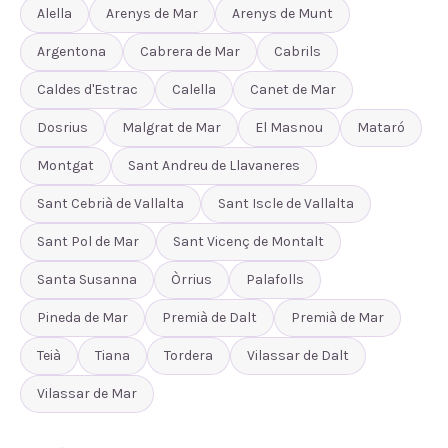
Alella
Arenys de Mar
Arenys de Munt
Argentona
Cabrera de Mar
Cabrils
Caldes d'Estrac
Calella
Canet de Mar
Dosrius
Malgrat de Mar
El Masnou
Mataró
Montgat
Sant Andreu de Llavaneres
Sant Cebrià de Vallalta
Sant Iscle de Vallalta
Sant Pol de Mar
Sant Vicenç de Montalt
Santa Susanna
Òrrius
Palafolls
Pineda de Mar
Premià de Dalt
Premià de Mar
Teià
Tiana
Tordera
Vilassar de Dalt
Vilassar de Mar