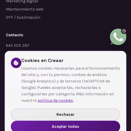
Marketing digital
Mantenimiento web
DTF / Sublimación
Contacto
645 505 387
info@dependalium.com
Cookies en Creaar
Mataró
(
Barcelona
)
Usamos cookies necesarias para el funcionamiento
del sitio y, con tu permiso, cookies de análisis
Déjanos tu reseña en Google
(Google Analytics) y de terceros (reCAPTCHA de
Google). Puedes aceptarlas, rechazarlas o
configurarlas por categoría. Más información en
nuestra
política de cookies
.
Zonas de cobertura
·
Barcelona
·
L'Hospitalet de Llobregat
·
Terrassa
·
Badalona
·
Sabadell
·
Tarragona
·
Mataró
·
Santa Coloma de Gramenet
·
Rechazar
Ver todas las zonas →
Aceptar todas