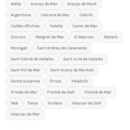
Alella
Arenys de Mar
Arenys de Munt
Argentona
Cabrera de Mar
Cabrils
Caldes d'Estrac
Calella
Canet de Mar
Dosrius
Malgrat de Mar
El Masnou
Mataró
Montgat
Sant Andreu de Llavaneres
Sant Cebrià de Vallalta
Sant Iscle de Vallalta
Sant Pol de Mar
Sant Vicenç de Montalt
Santa Susanna
Òrrius
Palafolls
Pineda de Mar
Premià de Dalt
Premià de Mar
Teià
Tiana
Tordera
Vilassar de Dalt
Vilassar de Mar