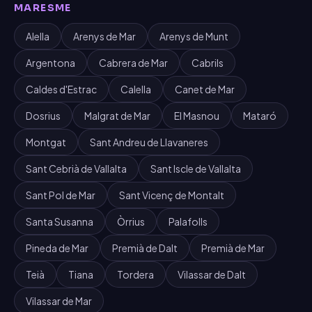
MARESME
Alella
Arenys de Mar
Arenys de Munt
Argentona
Cabrera de Mar
Cabrils
Caldes d'Estrac
Calella
Canet de Mar
Dosrius
Malgrat de Mar
El Masnou
Mataró
Montgat
Sant Andreu de Llavaneres
Sant Cebrià de Vallalta
Sant Iscle de Vallalta
Sant Pol de Mar
Sant Vicenç de Montalt
Santa Susanna
Òrrius
Palafolls
Pineda de Mar
Premià de Dalt
Premià de Mar
Teià
Tiana
Tordera
Vilassar de Dalt
Vilassar de Mar