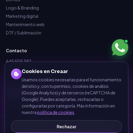
Logo & Branding
Marketing digital
Mantenimiento web
DTF / Sublimación
Contacto
645 505 387
info@dependalium.com
Cookies en Creaar
Mataró
(
Barcelona
)
Usamos cookies necesarias para el funcionamiento
del sitio y, con tu permiso, cookies de análisis
Déjanos tu reseña en Google
(Google Analytics) y de terceros (reCAPTCHA de
Google). Puedes aceptarlas, rechazarlas o
configurarlas por categoría. Más información en
nuestra
política de cookies
.
Zonas de cobertura
·
Barcelona
·
Terrassa
·
Sabadell
·
Mataró
·
Girona
·
Rechazar
Sant Cugat del Vallès
·
Manresa
·
Granollers
·
Ver todas las zonas →