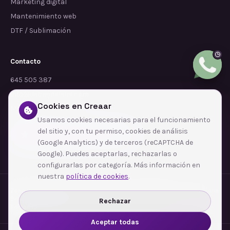
Marketing digital
Mantenimiento web
DTF / Sublimación
Contacto
645 505 387
info@dependalium.com
Cookies en Creaar
Mataró
(
Barcelona
)
Usamos cookies necesarias para el funcionamiento
del sitio y, con tu permiso, cookies de análisis
Déjanos tu reseña en Google
(Google Analytics) y de terceros (reCAPTCHA de
Google). Puedes aceptarlas, rechazarlas o
configurarlas por categoría. Más información en
nuestra
política de cookies
.
Zonas de cobertura
·
Barcelona
·
L'Hospitalet de Llobregat
·
Terrassa
·
Badalona
·
Sabadell
·
Tarragona
·
Mataró
·
Santa Coloma de Gramenet
·
Rechazar
Ver todas las zonas →
Aceptar todas