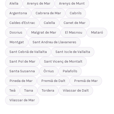
Alella
Arenys de Mar
Arenys de Munt
Argentona
Cabrera de Mar
Cabrils
Caldes d'Estrac
Calella
Canet de Mar
Dosrius
Malgrat de Mar
El Masnou
Mataró
Montgat
Sant Andreu de Llavaneres
Sant Cebrià de Vallalta
Sant Iscle de Vallalta
Sant Pol de Mar
Sant Vicenç de Montalt
Santa Susanna
Òrrius
Palafolls
Pineda de Mar
Premià de Dalt
Premià de Mar
Teià
Tiana
Tordera
Vilassar de Dalt
Vilassar de Mar